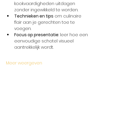
kookvaardigheden uitdagen 
zonder ingewikkeld te worden.
Technieken en tips
 om culinaire 
flair aan je gerechten toe te 
voegen.
Focus op presentatie
: leer hoe een 
eenvoudige schotel visueel 
aantrekkelijk wordt.
Meer weergeven
Deel dit evenement
Openingstijden