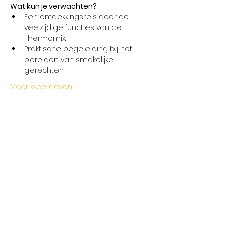
Wat kun je verwachten?
Een ontdekkingsreis door de 
veelzijdige functies van de 
Thermomix.
Praktische begeleiding bij het 
bereiden van smakelijke 
gerechten.
Meer weergeven
Deel dit evenement
Openingstijden
Maandag gesloten
Dinsdag 15u - 23u +
Woensdag 13u - 23u +
Donderdag 15u - 23u +
Vrijdag 15u - 23u +