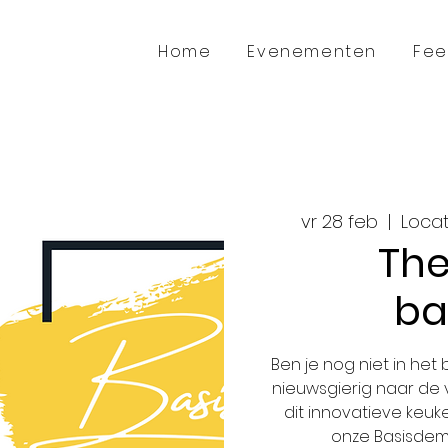
Home
Evenementen
Fee
vr 28 feb
  |  
Locati
The
ba
Ben je nog niet in het
nieuwsgierig naar de
dit innovatieve keu
onze Basisdem