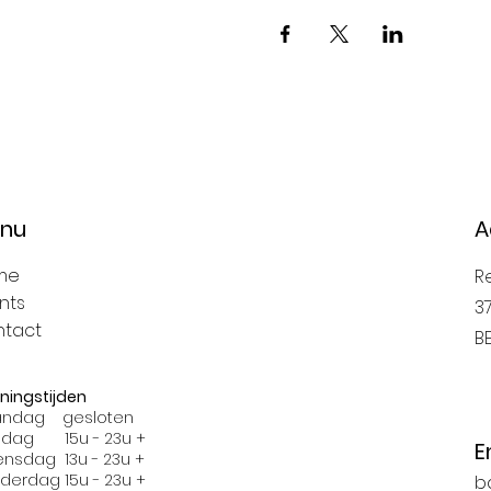
nu
A
me
R
nts
3
tact
B
ningstijden
ndag gesloten
sdag 15u - 23u +
E
nsdag 13u - 23u +
derdag 15u - 23u +
b