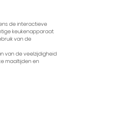
ns de interactieve 
htige keukenapparaat. 
ebruik van de 
an van de veelzijdigheid 
ke maaltijden en 