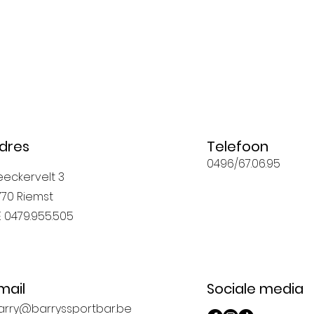
dres
Telefoon
0496/67.06.95
eeckervelt 3
770 Riemst
E 0479.955.505
mail
Sociale media
arry@barryssportbar.be