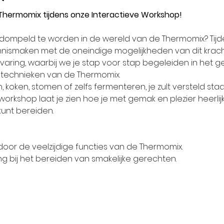
Thermomix tijdens onze Interactieve Workshop!
dompeld te worden in de wereld van de Thermomix? Tijde
nnismaken met de oneindige mogelijkheden van dit krac
varing, waarbij we je stap voor stap begeleiden in het g
n technieken van de Thermomix.
n, koken, stomen of zelfs fermenteren, je zult versteld sta
orkshop laat je zien hoe je met gemak en plezier heerlij
kunt bereiden.
door de veelzijdige functies van de Thermomix.
ng bij het bereiden van smakelijke gerechten.