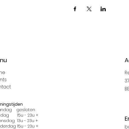
nu
A
me
R
nts
3
tact
B
ningstijden
ndag gesloten
sdag 15u - 23u +
E
nsdag 13u - 23u +
derdag 15u - 23u +
b