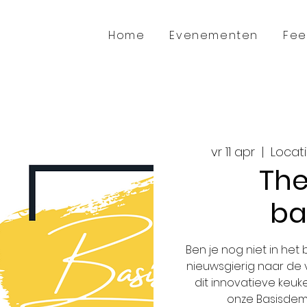
Home
Evenementen
Fee
vr 11 apr
  |  
Locatie
The
ba
Ben je nog niet in het
nieuwsgierig naar de
dit innovatieve keu
onze Basisdem