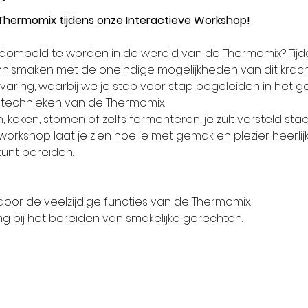
Thermomix tijdens onze Interactieve Workshop!
dompeld te worden in de wereld van de Thermomix? Tijde
nnismaken met de oneindige mogelijkheden van dit krac
varing, waarbij we je stap voor stap begeleiden in het g
n technieken van de Thermomix.
n, koken, stomen of zelfs fermenteren, je zult versteld sta
orkshop laat je zien hoe je met gemak en plezier heerlij
kunt bereiden.
door de veelzijdige functies van de Thermomix.
ng bij het bereiden van smakelijke gerechten.