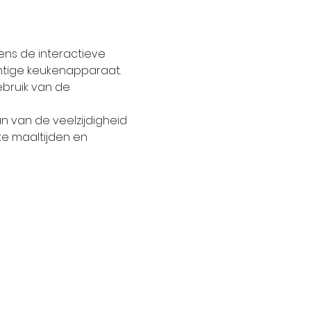
ns de interactieve 
htige keukenapparaat. 
ebruik van de 
an van de veelzijdigheid 
ke maaltijden en 