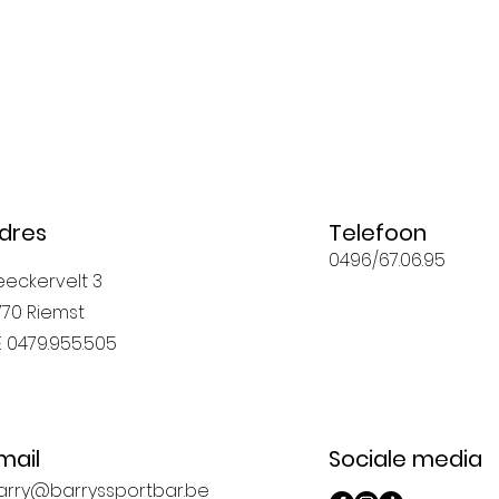
dres
Telefoon
0496/67.06.95
eeckervelt 3
770 Riemst
E 0479.955.505
mail
Sociale media
arry@barryssportbar.be