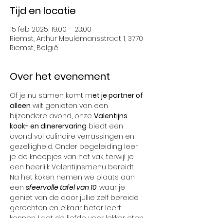
Tijd en locatie
15 feb 2025, 19:00 – 23:00
Riemst, Arthur Meulemansstraat 1, 3770
Riemst, België
Over het evenement
Of je nu samen komt m
et je partner of 
alleen
 wilt genieten van een 
bijzondere avond, onze 
Valentijns 
kook- en dinerervaring
 biedt een 
avond vol culinaire verrassingen en 
gezelligheid. Onder begeleiding leer 
je de kneepjes van het vak, terwijl je 
een heerlijk Valentijnsmenu bereidt.
Na het koken nemen we plaats aan 
een 
sfeervolle tafel van 10
, waar je 
geniet van de door jullie zelf bereide 
gerechten en elkaar beter leert 