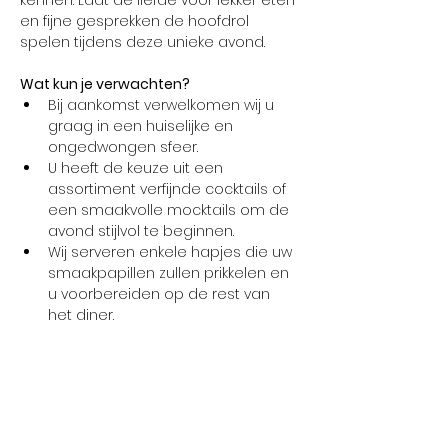
kennen. Laat de liefde voor lekker eten 
en fijne gesprekken de hoofdrol 
spelen tijdens deze unieke avond.
Wat kun je verwachten?
Bij aankomst verwelkomen wij u 
graag in een huiselijke en 
ongedwongen sfeer. 
U heeft de keuze uit een 
assortiment verfijnde cocktails of 
een smaakvolle mocktails om de 
avond stijlvol te beginnen. 
Wij serveren enkele hapjes die uw 
smaakpapillen zullen prikkelen en 
u voorbereiden op de rest van 
het diner. 
Meer weergeven